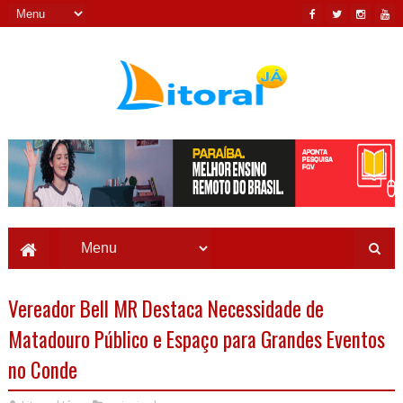
Vereador Bell MR Destaca Necessidade de
Matadouro Público e Espaço para Grandes Eventos
no Conde