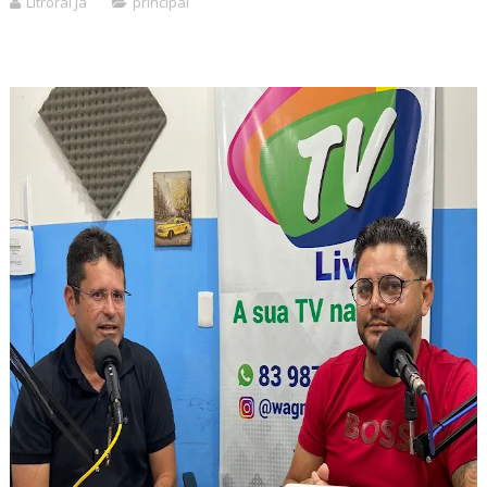
Litroral Já
principal