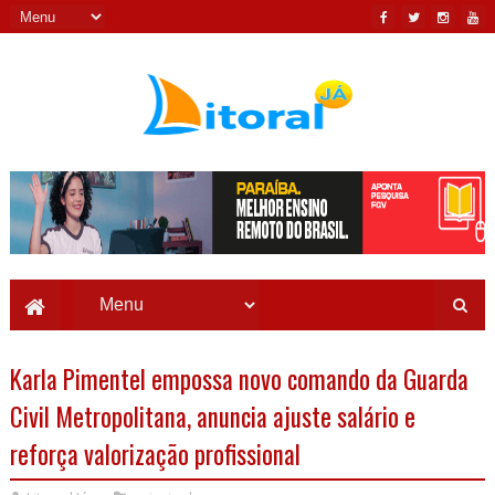
Karla Pimentel empossa novo comando da Guarda
Civil Metropolitana, anuncia ajuste salário e
reforça valorização profissional