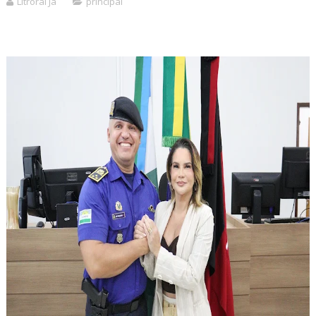
Litroral Já
principal