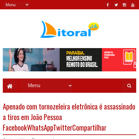
Apenado com tornozeleira eletrônica é assassinado
a tiros em João Pessoa
FacebookWhatsAppTwitterCompartilhar