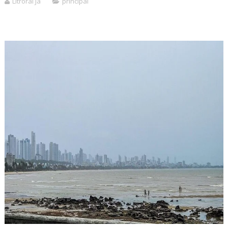
Litroral Já
principal