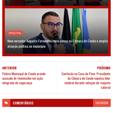
PRINCIPAL
Novo vereador Augusto Fernandes toma posse na Câmara de Conde e amplia
atuação política no município
ANTERIOR
PRÓXIMO
Polícia Municipal de Conde prende
Confusão na Casa do Povo: Presidente
acusado de feminicídio em ação
da Câmara de Conde expulsa líder
integrada de segurança
sindical durante votação de reajuste
salarial
COMENTÁRIOS
FACEBOOK