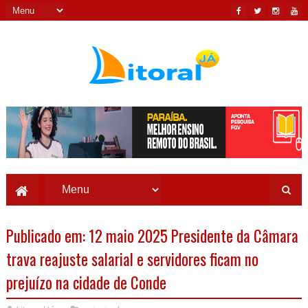
Publicado em: 12 maio 2025 Presidente da Câmara
trava reajuste salarial e servidores ficam no
prejuízo na cidade de Conde