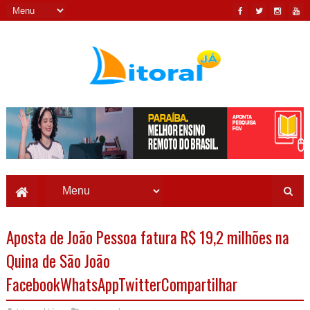
Aposta de João Pessoa fatura R$ 19,2 milhões na
Quina de São João
FacebookWhatsAppTwitterCompartilhar