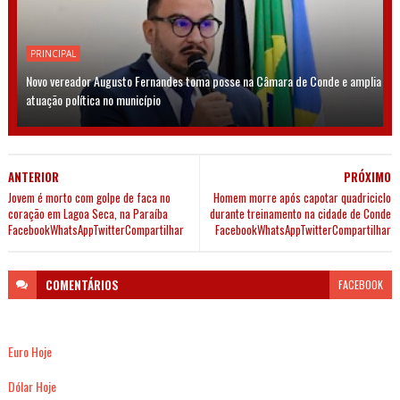
PRINCIPAL
Novo vereador Augusto Fernandes toma posse na Câmara de Conde e amplia
atuação política no município
ANTERIOR
PRÓXIMO
Jovem é morto com golpe de faca no
Homem morre após capotar quadriciclo
coração em Lagoa Seca, na Paraíba
durante treinamento na cidade de Conde
FacebookWhatsAppTwitterCompartilhar
FacebookWhatsAppTwitterCompartilhar
COMENTÁRIOS
FACEBOOK
Euro Hoje
Dólar Hoje