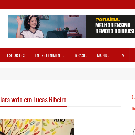
ESPORTES
ENTRETENIMENTO
BRASIL
MUNDO
TV
Eu
lara voto em Lucas Ribeiro
Dó