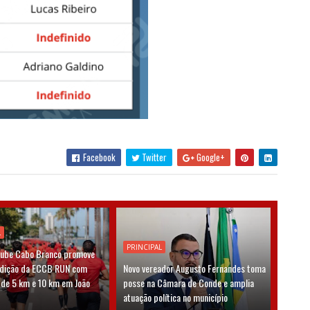
Facebook
Twitter
Google+
L
PRINCIPAL
lube Cabo Branco promove
edição da ECCB RUN com
Novo vereador Augusto Fernandes toma
 de 5 km e 10 km em João
posse na Câmara de Conde e amplia
atuação política no município