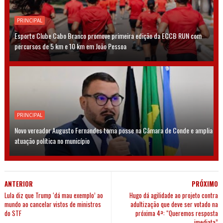
PRINCIPAL
Esporte Clube Cabo Branco promove primeira edição da ECCB RUN com
percursos de 5 km e 10 km em João Pessoa
PRINCIPAL
Novo vereador Augusto Fernandes toma posse na Câmara de Conde e amplia
atuação política no município
ANTERIOR
PRÓXIMO
Lula diz que Trump ‘dá mau exemplo’ ao
Hugo dá agilidade ao projeto contra
mundo ao cancelar vistos de ministros
adultização que deve ser votado na
do STF
próxima 4ª: “Queremos resposta
imediata”