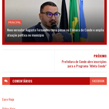
PRINCIPAL
Novo vereador Augusto Fernandes toma posse na Câmara de Conde e amplia
atuação política no município
PRÓXIMO
Prefeitura de Conde abre inscrições
para o Programa “Atleta Conde”
COMENTÁRIOS
FACEBOOK
Euro Hoje
Dólar Hoje