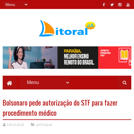
Bolsonaro pede autorização do STF para fazer
procedimento médico
Litroral Já
principal