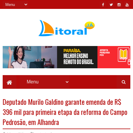
Deputado Murilo Galdino garante emenda de R$
396 mil para primeira etapa da reforma do Campo
Pedrosão, em Alhandra