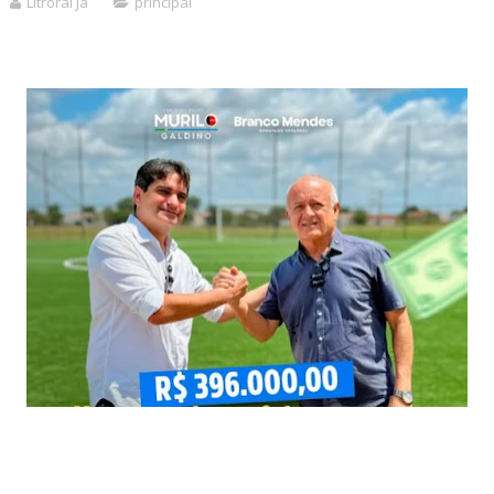
Litroral Já
principal