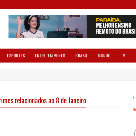
ESPORTES
ENTRETENIMENTO
BRASIL
MUNDO
TV
Eu
rimes relacionados ao 8 de Janeiro
Dó