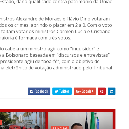
Estado, dano qualificado contra patrimônio da União
ministros Alexandre de Moraes e Flávio Dino votaram
os os crimes, abrindo o placar em 2 a 0. Com o voto
a faltam votar os ministros Cármen Lúcia e Cristiano
maioria é formada com três votos.
o cabe a um ministro agir como “inquisidor” e
e a Bolsonaro baseada em “discursos e entrevistas”
residente agiu de “boa-fé”, com o objetivo de
a eletrônico de votação administrado pelo Tribunal
Facebook
Twitter
Google+
L
PRINCIPAL