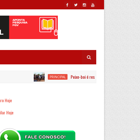
Peixe-boi é resgatado por equipes ambientais 
PRINCIPAL
ro Hoje
lar Hoje