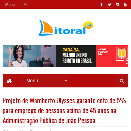
Projeto de Wamberto Ulysses garante cota de 5%
para emprego de pessoas acima de 45 anos na
Administração Pública de João Pessoa