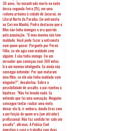
36 anos, foi encontrado morto na noite
dessa segunda-feira (15), em uma
rodovia próxima à cidade de Jacaraú, no
Litoral Norte da Paraíba. Em entrevista
ao Correio Manhã, Pedro destacou que o
filho não tinha inimigos e era querido
pela população. “O meu menino não tem
maldade. Você pode fazer a entrevista
com quem quiser. Pergunte por Peron
Filho, se ele agia com maldade com
alguém. E não tinha inimigo. Foi um
vereador que começou com 360 votos.
Era um menino inteligente. Eu ainda não
consegui entender. Por que mataram
meu filho, se ele não tinha maldade com
ninguém?”, desabafou. Sobre a
possibilidade de assalto, o pai rejeitou a
hipótese. “Não foi levado nada. Eu
entendo que foi uma execução. Ninguém
consegue tentar roubar uma moto,
deixar ela lá, ir embora, dando tiros com
a perfeição de quem era (um atirador)
profissional. Não faz sentido ter sido um
assalto”, afirmou. A Polícia Civil
investiga o caso e trabalha com duas