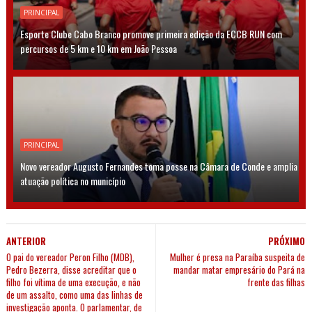
PRINCIPAL
Esporte Clube Cabo Branco promove primeira edição da ECCB RUN com
percursos de 5 km e 10 km em João Pessoa
PRINCIPAL
Novo vereador Augusto Fernandes toma posse na Câmara de Conde e amplia
atuação política no município
ANTERIOR
PRÓXIMO
O pai do vereador Peron Filho (MDB),
Mulher é presa na Paraíba suspeita de
Pedro Bezerra, disse acreditar que o
mandar matar empresário do Pará na
filho foi vítima de uma execução, e não
frente das filhas
de um assalto, como uma das linhas de
investigação aponta. O parlamentar, de