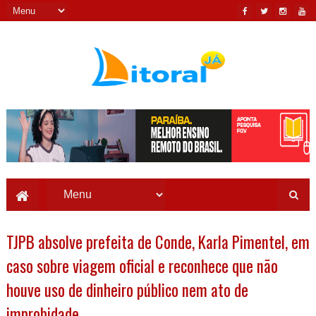
TJPB absolve prefeita de Conde, Karla Pimentel, em
caso sobre viagem oficial e reconhece que não
houve uso de dinheiro público nem ato de
improbidade