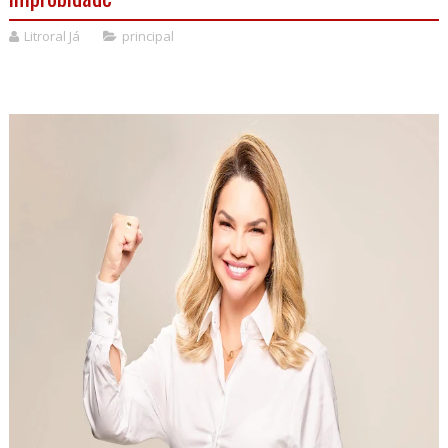
Litroral Já
principal