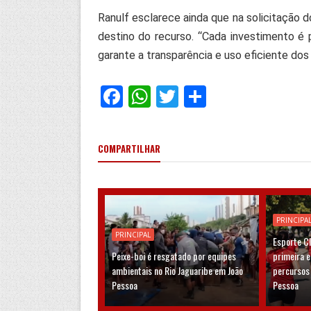
Ranulf esclarece ainda que na solicitação d
destino do recurso. “Cada investimento é 
garante a transparência e uso eficiente dos 
F
W
T
C
a
h
wi
o
ce
at
tt
m
COMPARTILHAR
b
s
er
p
o
A
ar
o
p
til
PRINCIPA
k
p
h
PRINCIPAL
Esporte C
ar
Peixe-boi é resgatado por equipes
primeira 
ambientais no Rio Jaguaribe em João
percursos
Pessoa
Pessoa