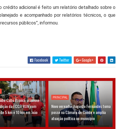
o crédito adicional é feito um relatório detalhado sobre o
planejado e acompanhado por relatórios técnicos, o que
recursos públicos”, informou.
Facebook
Twitter
Google+
L
PRINCIPAL
lube Cabo Branco promove
edição da ECCB RUN com
Novo vereador Augusto Fernandes toma
 de 5 km e 10 km em João
posse na Câmara de Conde e amplia
atuação política no município