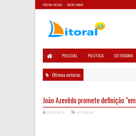
PÁGINA INICIAL
QUEM SOMOS
POLICIAL
POLÍTICA
COTIDIANO
Últimas notícias
João Azevêdo promete definição “em 
Litroral Já
principal