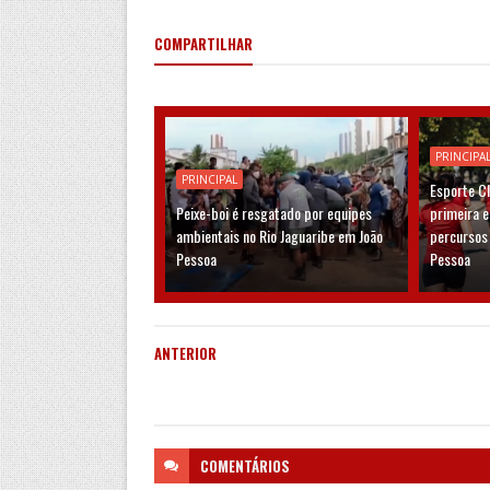
COMPARTILHAR
PRINCIPA
PRINCIPAL
Esporte C
Peixe-boi é resgatado por equipes
primeira 
ambientais no Rio Jaguaribe em João
percursos
Pessoa
Pessoa
ANTERIOR
COMENTÁRIOS