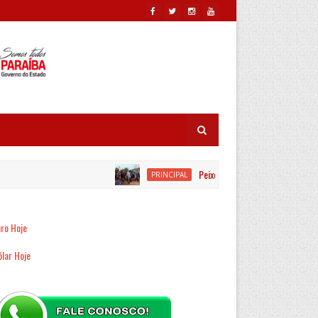
Peixe-boi é resgatado por equipes 
PRINCIPAL
ro Hoje
lar Hoje