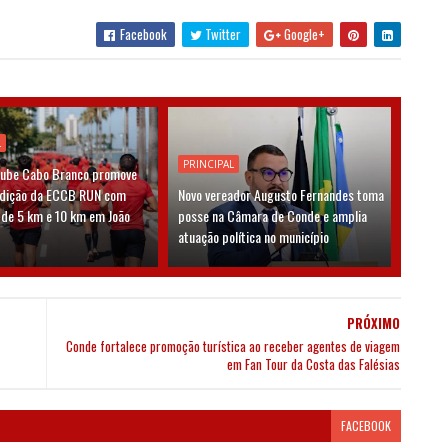
Facebook
Twitter
Google+
L
PRINCIPAL
lube Cabo Branco promove
edição da ECCB RUN com
Novo vereador Augusto Fernandes toma
 de 5 km e 10 km em João
posse na Câmara de Conde e amplia
atuação política no município
PRÓXIMO
Conde fortalece promoção turística ao receber agentes de viagem
em Fan Tour da Costa das Falésias
FACEBOOK