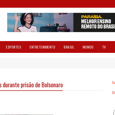
ESPORTES
ENTRETENIMENTO
BRASIL
MUNDO
TV
Eu
os durante prisão de Bolsonaro
Dó