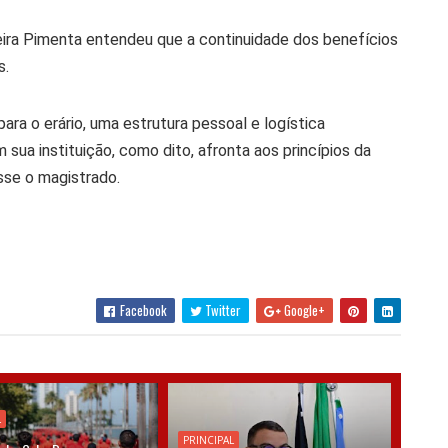
reira Pimenta entendeu que a continuidade dos benefícios
s.
ra o erário, uma estrutura pessoal e logística
m sua instituição, como dito, afronta aos princípios da
isse o magistrado.
Facebook
Twitter
Google+
L
PRINCIPAL