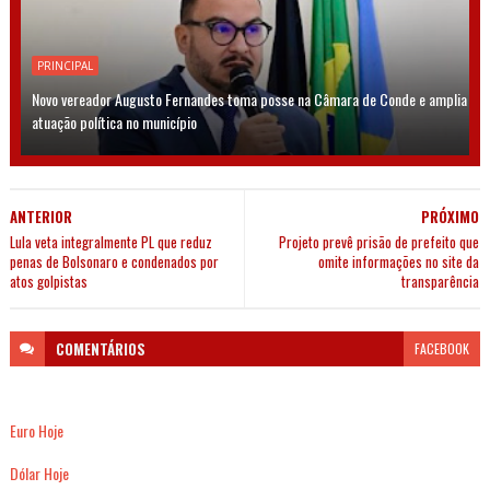
PRINCIPAL
Novo vereador Augusto Fernandes toma posse na Câmara de Conde e amplia
atuação política no município
ANTERIOR
PRÓXIMO
Lula veta integralmente PL que reduz
Projeto prevê prisão de prefeito que
penas de Bolsonaro e condenados por
omite informações no site da
atos golpistas
transparência
COMENTÁRIOS
FACEBOOK
Euro Hoje
Dólar Hoje