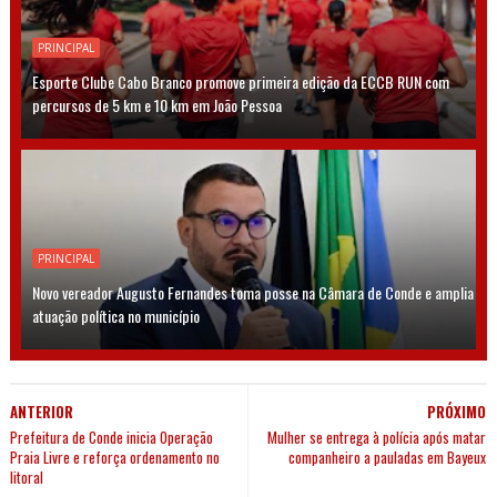
PRINCIPAL
Esporte Clube Cabo Branco promove primeira edição da ECCB RUN com
percursos de 5 km e 10 km em João Pessoa
PRINCIPAL
Novo vereador Augusto Fernandes toma posse na Câmara de Conde e amplia
atuação política no município
ANTERIOR
PRÓXIMO
Prefeitura de Conde inicia Operação
Mulher se entrega à polícia após matar
Praia Livre e reforça ordenamento no
companheiro a pauladas em Bayeux
litoral