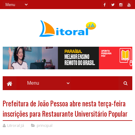
Prefeitura de João Pessoa abre nesta terça-feira
inscrições para Restaurante Universitário Popular
Litroral Já
principal