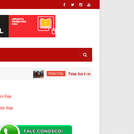
Peixe-boi é resgatado por equipes ambientais no
PRINCIPAL
ro Hoje
lar Hoje