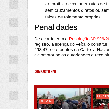
é proibido circular em vias de 
sem cruzamentos diretos ou sem
faixas de rolamento próprias.
Penalidades
De acordo com a
Resolução Nº 996/2
registro, a licença do veículo constit
293,47; sete pontos na Carteira Nacio
ciclomotor pelas autoridades e recolhi
COMPARTILHAR
PRINCIPA
PRINCIPAL
Esporte C
Peixe-boi é resgatado por equipes
primeira 