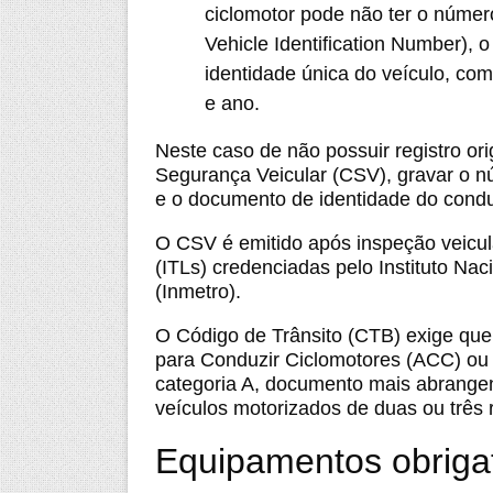
ciclomotor pode não ter o número
Vehicle Identification Number), 
identidade única do veículo, co
e ano.
Neste caso de não possuir registro ori
Segurança Veicular (CSV), gravar o nú
e o documento de identidade do condu
O CSV é emitido após inspeção veicula
(ITLs) credenciadas pelo Instituto Nac
(Inmetro).
O Código de Trânsito (CTB) exige que 
para Conduzir Ciclomotores (ACC) ou 
categoria A, documento mais abrangent
veículos motorizados de duas ou três r
Equipamentos obrigat