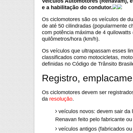
Veículos Automotores (Renavam), e
e a habilitação do condutor.
Os ciclomotores são os veículos de d
de até 50 cilindradas (popularmente 
com potência máxima de 4 quilowatts 
quilômetros/hora (km/h).
Os veículos que ultrapassam esses limi
classificados como motocicletas, moton
definidas no Código de Trânsito Brasil
Registro, emplacamen
Os ciclomotores devem ser registrados
da
resolução
.
veículos novos: devem sair da l
Renavan feito pelo fabricante ou
veículos antigos (fabricados ou