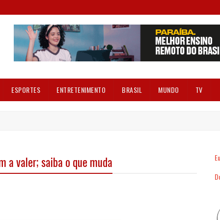
ESPORTES
ENTRETENIMENTO
BRASIL
MUNDO
TV
Eu
m a valer; saiba o que muda
Dó