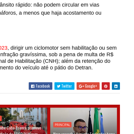
trânsito rápido: não podem circular em vias
áforos, a menos que haja acostamento ou
023
, dirigir um ciclomotor sem habilitação ou sem
ui infração gravíssima, sob a pena de multa de R$
nal de Habilitação (CNH); além da retenção do
mento do veículo até o pátio do Detran.
Facebook
Twitter
Google+
L
PRINCIPAL
lube Cabo Branco promove
edição da ECCB RUN com
Novo vereador Augusto Fernandes toma