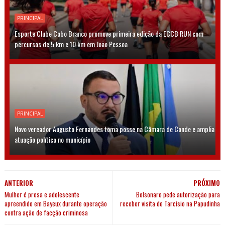
PRINCIPAL
Esporte Clube Cabo Branco promove primeira edição da ECCB RUN com
percursos de 5 km e 10 km em João Pessoa
PRINCIPAL
Novo vereador Augusto Fernandes toma posse na Câmara de Conde e amplia
atuação política no município
ANTERIOR
PRÓXIMO
Mulher é presa e adolescente
Bolsonaro pede autorização para
apreendido em Bayeux durante operação
receber visita de Tarcísio na Papudinha
contra ação de facção criminosa