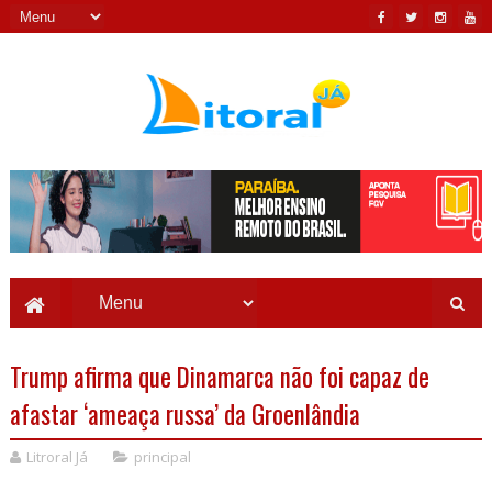
Trump afirma que Dinamarca não foi capaz de
afastar ‘ameaça russa’ da Groenlândia
Litroral Já
principal