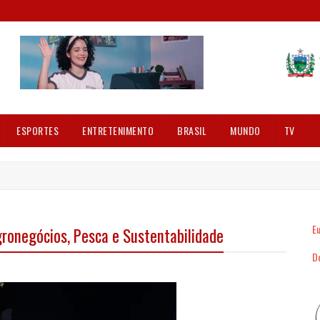
ESPORTES
ENTRETENIMENTO
BRASIL
MUNDO
TV
Eu
ronegócios, Pesca e Sustentabilidade
Dó