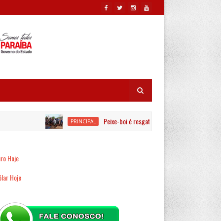
Peixe-boi é resgatado por equipes ambientais no Rio J
PRINCIPAL
ro Hoje
lar Hoje