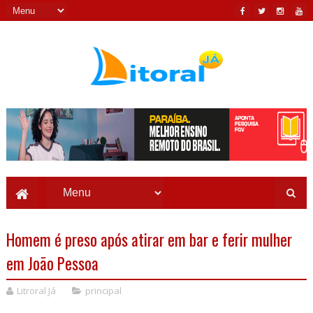
Homem é preso após atirar em bar e ferir mulher
em João Pessoa
Litroral Já
principal