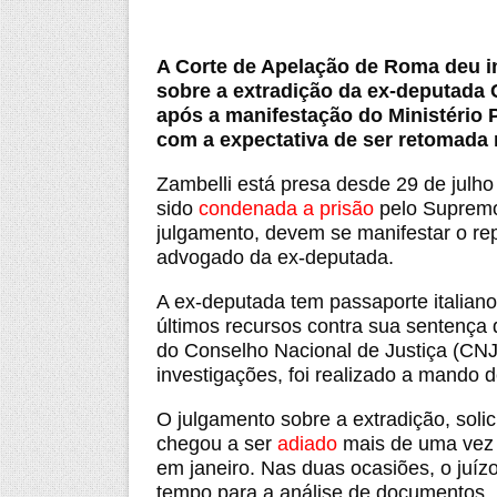
A Corte de Apelação de Roma deu iní
sobre a extradição da ex-deputada 
após a manifestação do Ministério 
com a expectativa de ser retomada 
Zambelli está presa desde 29 de julho 
sido
condenada a prisão
pelo Supremo
julgamento, devem se manifestar o re
advogado da ex-deputada.
A ex-deputada tem passaporte italiano
últimos recursos contra sua sentença 
do Conselho Nacional de Justiça (CNJ
investigações, foi realizado a mando d
O julgamento sobre a extradição, soli
chegou a ser
adiado
mais de uma vez p
em janeiro. Nas duas ocasiões, o juíz
tempo para a análise de documentos.