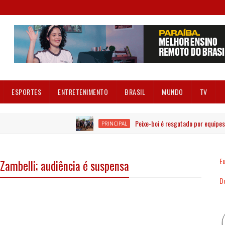
ESPORTES
ENTRETENIMENTO
BRASIL
MUNDO
TV
Peixe-boi é resgatado por equipes ambi
PRINCIPAL
Eu
 Zambelli; audiência é suspensa
Dó