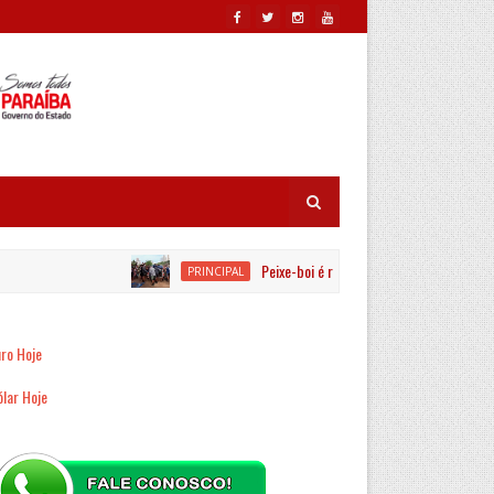
Peixe-boi é resgatado por equipes ambientai
PRINCIPAL
ro Hoje
lar Hoje