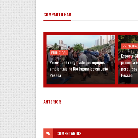
COMPARTILHAR
PRINCIPA
PRINCIPAL
Esporte C
Peixe-boi é resgatado por equipes
primeira 
ambientais no Rio Jaguaribe em João
percursos
Pessoa
Pessoa
ANTERIOR
COMENTÁRIOS