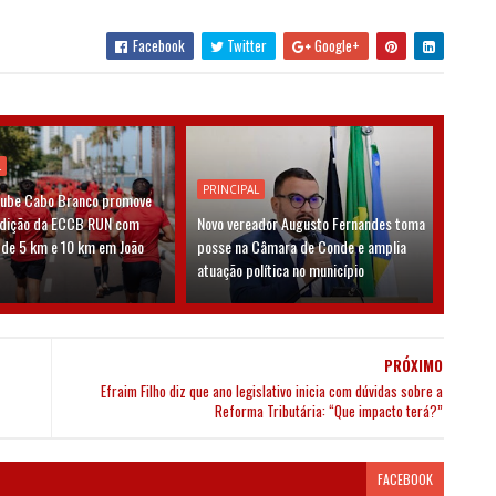
Facebook
Twitter
Google+
L
PRINCIPAL
lube Cabo Branco promove
edição da ECCB RUN com
Novo vereador Augusto Fernandes toma
 de 5 km e 10 km em João
posse na Câmara de Conde e amplia
atuação política no município
PRÓXIMO
Efraim Filho diz que ano legislativo inicia com dúvidas sobre a
Reforma Tributária: “Que impacto terá?”
FACEBOOK