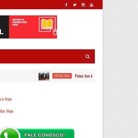
Peixe-boi é resgatado por equipes ambient
PRINCIPAL
ro Hoje
lar Hoje