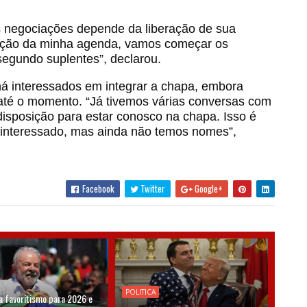
s negociações depende da liberação de sua
beração da minha agenda, vamos começar os
segundo suplentes”, declarou.
há interessados em integrar a chapa, embora
até o momento. “Já tivemos várias conversas com
sposição para estar conosco na chapa. Isso é
 interessado, mas ainda não temos nomes”,
Facebook
Twitter
Google+
POLITICA
a favoritismo para 2026 e