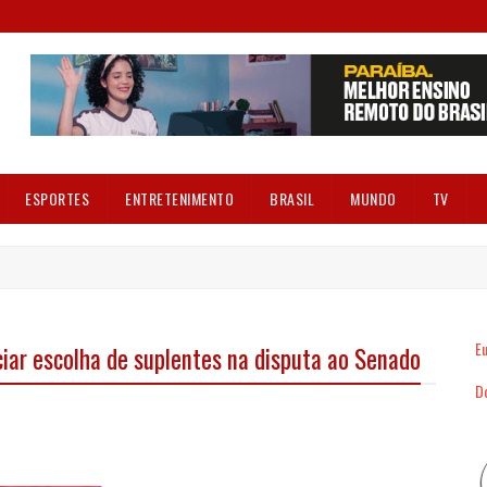
ESPORTES
ENTRETENIMENTO
BRASIL
MUNDO
TV
Eu
ciar escolha de suplentes na disputa ao Senado
Dó