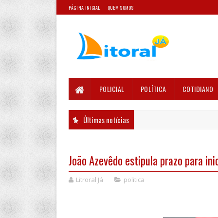
PÁGINA INICIAL
QUEM SOMOS
POLICIAL
POLÍTICA
COTIDIANO
Últimas notícias
João Azevêdo estipula prazo para ini
Litroral Já
politica