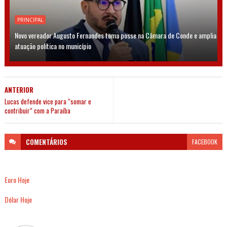
PRINCIPAL
Novo vereador Augusto Fernandes toma posse na Câmara de Conde e amplia
atuação política no município
ANTERIOR
Lucas defende vice para “somar e
contribuir” com a Paraíba
COMENTÁRIOS
FACEBOOK
Euro Hoje
Dólar Hoje