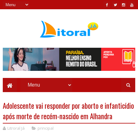
Adolescente vai responder por aborto e infanticídio
após morte de recém-nascido em Alhandra
Litroral Já
principal