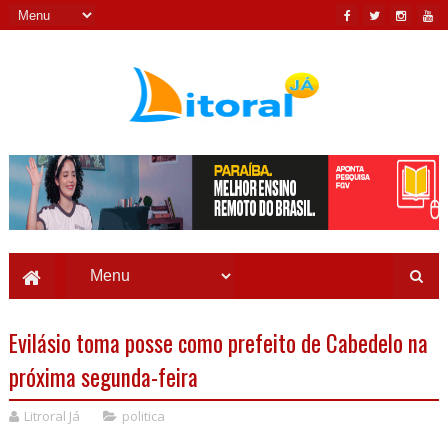
Evilásio toma posse como prefeito de Cabedelo na
próxima segunda-feira
Litroral Já
politica