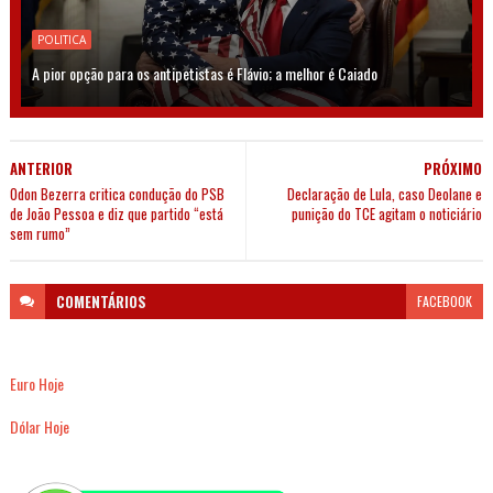
POLITICA
A pior opção para os antipetistas é Flávio; a melhor é Caiado
ANTERIOR
PRÓXIMO
Odon Bezerra critica condução do PSB
Declaração de Lula, caso Deolane e
de João Pessoa e diz que partido “está
punição do TCE agitam o noticiário
sem rumo”
COMENTÁRIOS
FACEBOOK
Euro Hoje
Dólar Hoje