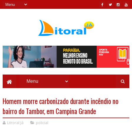
Homem morre carbonizado durante incêndio no
bairro do Tambor, em Campina Grande
Litroral Já
policial