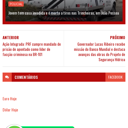
POLICIAL
Jovem tem casa invadida e é morto a tiros nas Trincheiras, em João Pessoa
ANTERIOR
PRÓXIMO
Ação Integrada: PRF cumpre mandado de
Governador Lucas Ribeiro recebe
prisão de apontado como líder de
missão do Banco Mundial e destaca
facção criminosa na BR-101
avanços das obras do Projeto de
Segurança Hídrica
COMENTÁRIOS
FACEBOOK
Euro Hoje
Dólar Hoje