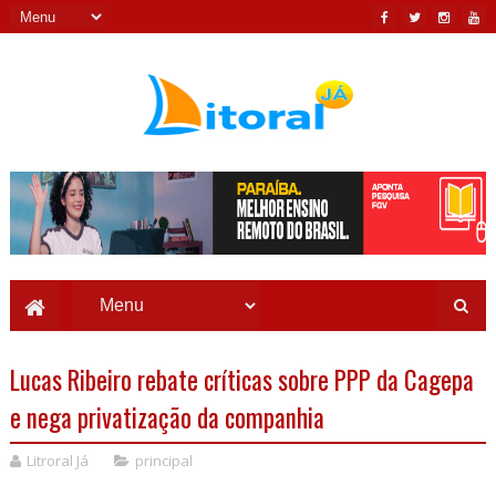
Lucas Ribeiro rebate críticas sobre PPP da Cagepa
e nega privatização da companhia
Litroral Já
principal