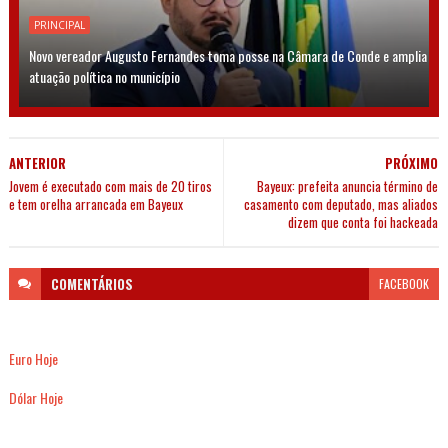
PRINCIPAL
Novo vereador Augusto Fernandes toma posse na Câmara de Conde e amplia
atuação política no município
ANTERIOR
PRÓXIMO
Jovem é executado com mais de 20 tiros
Bayeux: prefeita anuncia término de
e tem orelha arrancada em Bayeux
casamento com deputado, mas aliados
dizem que conta foi hackeada
COMENTÁRIOS
FACEBOOK
Euro Hoje
Dólar Hoje