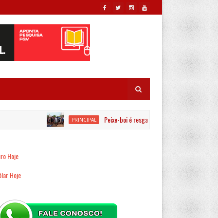
Peixe-boi é resgatado por equipes ambientais no Rio J
PRINCIPAL
ro Hoje
lar Hoje