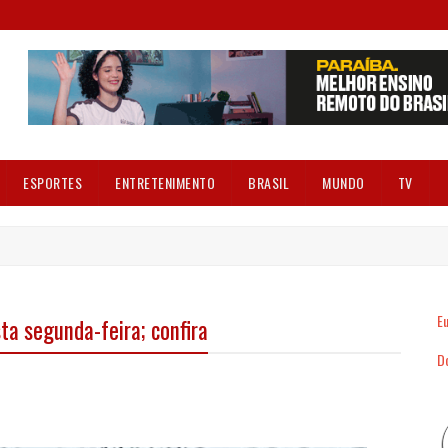
ESPORTES
ENTRETENIMENTO
BRASIL
MUNDO
TV
Eu
ta segunda-feira; confira
Dó