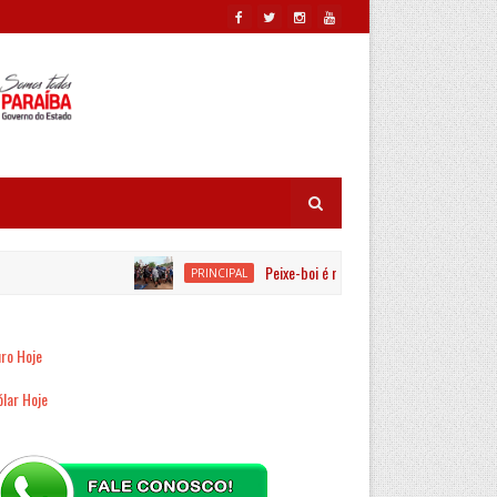
Peixe-boi é resgatado por equipes ambientais
PRINCIPAL
ro Hoje
lar Hoje