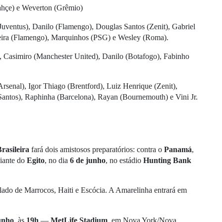
ahçe) e Weverton (Grêmio)
uventus), Danilo (Flamengo), Douglas Santos (Zenit), Gabriel
reira (Flamengo), Marquinhos (PSG) e Wesley (Roma).
 Casimiro (Manchester United), Danilo (Botafogo), Fabinho
Arsenal), Igor Thiago (Brentford), Luiz Henrique (Zenit),
ntos), Raphinha (Barcelona), Rayan (Bournemouth) e Vini Jr.
rasileira
fará dois amistosos preparatórios: contra o
Panamá
,
diante do
Egito
, no dia
6 de junho
, no estádio
Hunting Bank
 lado de Marrocos, Haiti e Escócia. A Amarelinha entrará em
unho
, às
19h
—
MetLife Stadium
, em Nova York/Nova