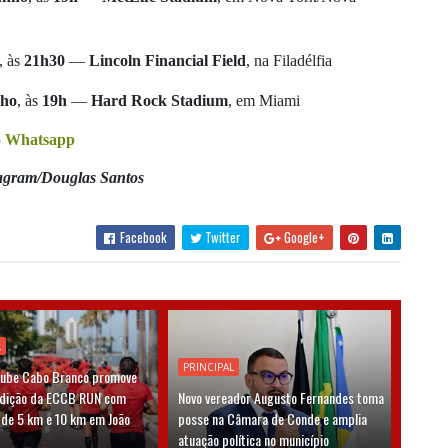
, às
21h30
—
Lincoln Financial Field
, na Filadélfia
nho
, às
19h
—
Hard Rock Stadium
, em Miami
no Whatsapp
tagram/Douglas Santos
Facebook
Twitter
Google+
L
PRINCIPAL
lube Cabo Branco promove
edição da ECCB RUN com
Novo vereador Augusto Fernandes toma
 de 5 km e 10 km em João
posse na Câmara de Conde e amplia
atuação política no município