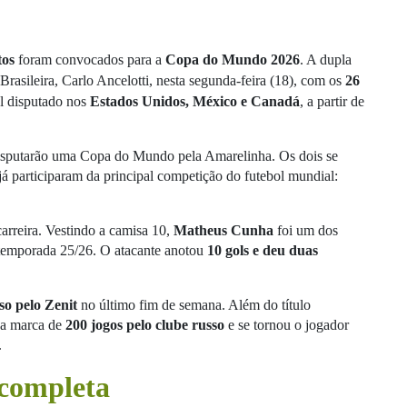
tos
foram convocados para a
Copa do Mundo 2026
. A dupla
 Brasileira, Carlo Ancelotti, nesta segunda-feira (18), com os
26
l disputado nos
Estados Unidos, México e Canadá
, a partir de
sputarão uma Copa do Mundo pela Amarelinha. Os dois se
á participaram da principal competição do futebol mundial:
rreira. Vestindo a camisa 10,
Matheus Cunha
foi um dos
temporada 25/26. O atacante anotou
10 gols e deu duas
o pelo Zenit
no último fim de semana. Além do título
u a marca de
200 jogos pelo clube russo
e se tornou o jogador
.
 completa