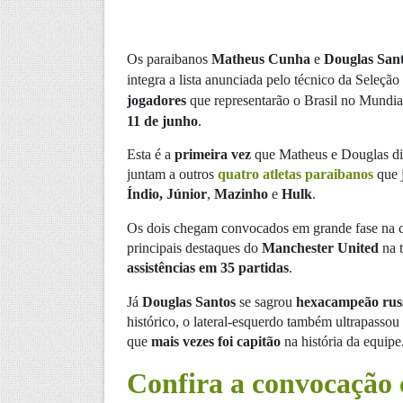
Os paraibanos
Matheus Cunha
e
Douglas San
integra a lista anunciada pelo técnico da Seleção
jogadores
que representarão o Brasil no Mundia
11 de junho
.
Esta é a
primeira vez
que Matheus e Douglas di
juntam a outros
quatro atletas paraibanos
que j
Índio,
Júnior
,
Mazinho
e
Hulk
.
Os dois chegam convocados em grande fase na ca
principais destaques do
Manchester United
na 
assistências em 35 partidas
.
Já
Douglas Santos
se sagrou
hexacampeão russ
histórico, o lateral-esquerdo também ultrapasso
que
mais vezes foi capitão
na história da equipe
Confira a convocação