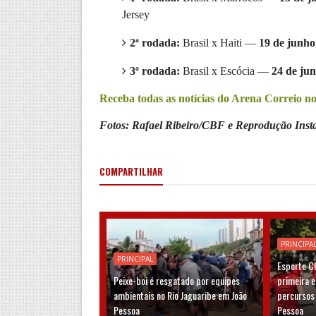
Jersey
2ª rodada:
Brasil x Haiti —
19 de junho
3ª rodada:
Brasil x Escócia —
24 de ju
Receba todas as notícias do Arena Correio 
Fotos: Rafael Ribeiro/CBF e Reprodução Ins
COMPARTILHAR
PRINCIPA
PRINCIPAL
Esporte C
Peixe-boi é resgatado por equipes
primeira 
ambientais no Rio Jaguaribe em João
percursos
Pessoa
Pessoa