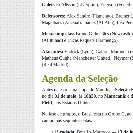
Goleiros:
Alisson (Liverpool), Ederson (Fenerb
Defensores:
Alex Sandro (Flamengo), Bremer (J
Magalhães (Arsenal), Ibañez (Al-Ahli), Léo Pe
Meio-campistas:
Bruno Guimarães (Newcastle),
(Al-Ittihad) e Lucas Paquetá (Flamengo).
Atacantes:
Endrick (Lyon), Gabriel Martinelli (
Matheus Cunha (Manchester United), Neymar (Sa
(Real Madrid).
Agenda da Seleção
Antes da estreia na Copa do Mundo, a
Seleção B
no dia
31 de maio
, às
18h30
, no
Maracanã
; e 
Field
, nos Estados Unidos.
Na fase de grupos, o Brasil está no Grupo C, ao
campo nas seguintes datas:
1ª rodada:
Brasil x Marrocos —
13 de j