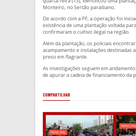
quarta-feira (13), identificou uma planta
Monteiro, no Sertão paraibano.
De acordo com a PF, a operação foi inic
existência de uma plantação voltada par
confirmaram o cultivo ilegal na região.
Além da plantação, os policiais encontr
acampamento e instalações destinadas ao
preso em flagrante.
As investigações seguem em andamento p
de apurar a cadeia de financiamento da p
COMPARTILHAR
PRINCIPA
PRINCIPAL
Esporte C