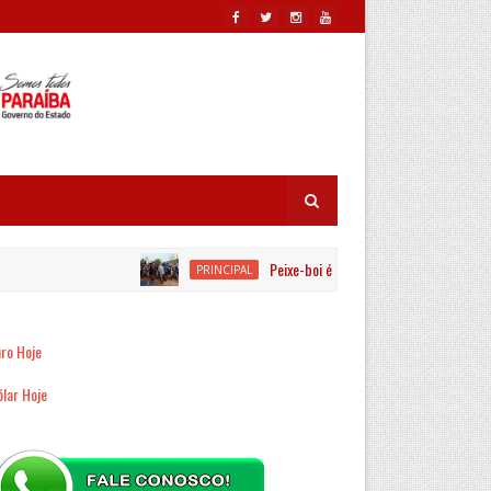
Peixe-boi é resgatado por equipes ambient
PRINCIPAL
ro Hoje
lar Hoje