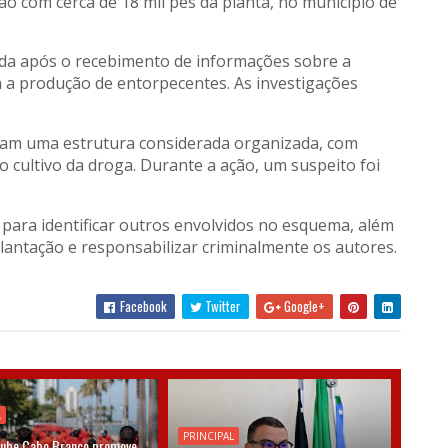
ção com cerca de 18 mil pés da planta, no município de
iada após o recebimento de informações sobre a
a a produção de entorpecentes. As investigações
aram uma estrutura considerada organizada, com
 cultivo da droga. Durante a ação, um suspeito foi
ara identificar outros envolvidos no esquema, além
lantação e responsabilizar criminalmente os autores.
Facebook
Twitter
Google+
L
PRINCIPAL
lube Cabo Branco promove