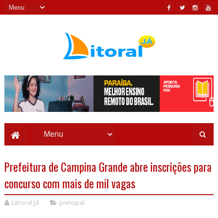
Prefeitura de Campina Grande abre inscrições para
concurso com mais de mil vagas
Litroral Já
principal