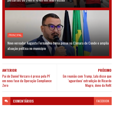
PRINCIPAL
Novo vereador Augusto Fernandes toma posse na Câmara de Conde e amplia
atuação política no município
ANTERIOR
PRÓXIMO
Pai de Daniel Vorcaro é preso pela PF
Em reunião com Trump, Lula disse que
em nova fase da Operação Compliance
‘aguardava’ extradição de Ricardo
Zero
Magro, dono da Refit
COMENTÁRIOS
FACEBOOK