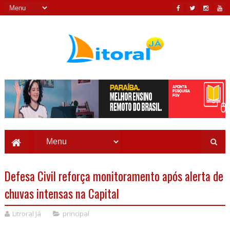
Defesa Civil reforça monitoramento após alerta de
chuvas intensas na Capital
Litroral Já
principal