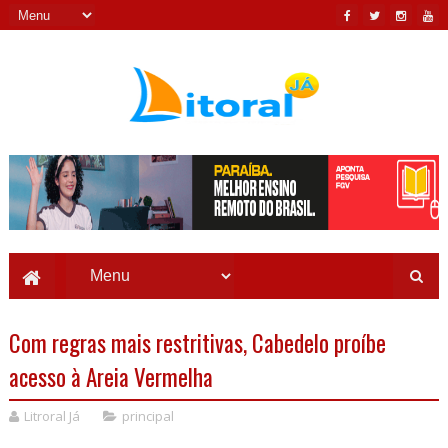
Com regras mais restritivas, Cabedelo proíbe
acesso à Areia Vermelha
Litroral Já
principal