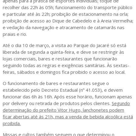
apenas para a prática de esportes individuais; toque de
recolher das 22h às 05h; funcionamento do transporte público
e particular até às 22h; proibição de estacionamento na orla;
proibição de acesso ao Dique de Cabedelo e à Areia Vermelha;
e vedação da navegação e atracamento de catamarãs nas
praias e rio.
Até o dia 10 de março, a visita ao Parque do Jacaré só está
liberada de segunda a quinta-feira, e deve se restringir às
lojas comerciais, bares e restaurantes que funcionarão
seguindo todas as regras e exigências sanitárias. Às sextas-
feiras, sábados e domingos fica proibido o acesso ao local.
O funcionamento de bares e restaurantes segue o
estabelecido pelo Decreto Estadual (nº 41.053), e devem
funcionar das 6h às 16h. Após esse horário, funcionam apenas
por delivery ou retirada de produtos pelos clientes.
Segundo
determinação do prefeito Vitor Hugo, lanchonetes podem
ficar abertas até ás 21h, mas a venda de bebida alcoólica está
proibida.
Missas e cultos também seguem o que determinou o