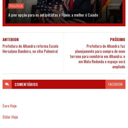
POLITICA
A pior opção para os antipetistas é Flávio; a melhor é Caiado
ANTERIOR
PRÓXIMO
Prefeitura de Alhandra reforma Escola
Prefeitura de Alhandra faz
Herculano Bandeira, no sítio Palmeiral
planejamento para compra de novo
terreno para cemitério em Alhandra; e
em Mata Redonda o espaço será
ampliado
COMENTÁRIOS
FACEBOOK
Euro Hoje
Dólar Hoje