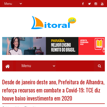
Desde de janeiro deste ano, Prefeitura de Alhandra,
reforça recursos em combate a Covid-19; TCE diz
houve baixo investimento em 2020