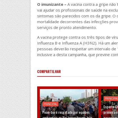
O imunizante –
A vacina contra a gripe não 
vai ajudar os profissionais de saúde na excl
sintomas são parecidos com os da gripe. O o
mortalidade decorrentes das infecções prov
serviços de pronto atendimento.
A vacina protege contra os três tipos de vír
Influenza B e Influenza A (H3N2). Há um ale
pessoas deverão respeitar um intervalo de 1
inclusive a desta campanha, que previne cont
COMPARTILHAR
PRINCIPA
PRINCIPAL
Esporte C
Peixe-boi é resgatado por equipes
primeira 
ambientais no Rio Jaguaribe em João
percursos