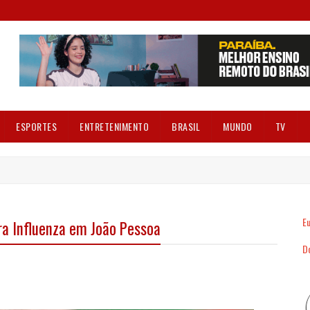
ESPORTES
ENTRETENIMENTO
BRASIL
MUNDO
TV
Eu
ra Influenza em João Pessoa
Dó