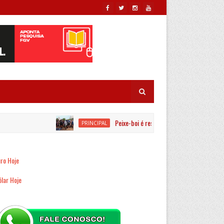
Peixe-boi é resgatado por equipes ambientais n
PRINCIPAL
ro Hoje
lar Hoje