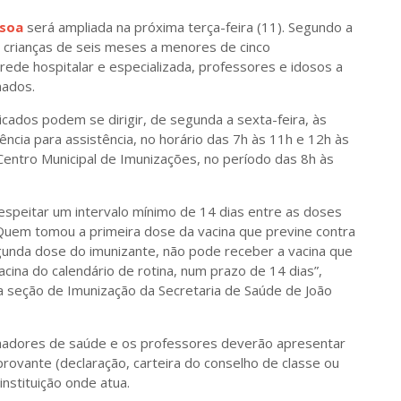
ssoa
será ampliada na próxima terça-feira (11). Segundo a
e crianças de seis meses a menores de cinco
ede hospitalar e especializada, professores e idosos a
nados.
ados podem se dirigir, de segunda a sexta-feira, às
ncia para assistência, no horário das 7h às 11h e 12h às
e Centro Municipal de Imunizações, no período das 8h às
espeitar um intervalo mínimo de 14 dias entre as doses
 “Quem tomou a primeira dose da vacina que previne contra
unda dose do imunizante, não pode receber a vacina que
acina do calendário de rotina, num prazo de 14 dias”,
a seção de Imunização da Secretaria de Saúde de João
lhadores de saúde e os professores deverão apresentar
ovante (declaração, carteira do conselho de classe ou
nstituição onde atua.