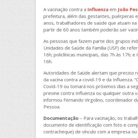
A vacinação contra a
Influenza
em
João Pe
prefeitura, além das gestantes, puérperas 
anos, trabalhadores de saúde que atuam na r
partir de 60 anos também poderão ser vaci
As pessoas que fazem parte dos grupos indic
Unidades de Saúde da Família (USF) de referê
16h; policlínicas municipais, das 7h às 17h; 
16h.
Autoridades de Saúde alertam que preciso r
da vacina contra a covid-19 e da Influenza.
Covid-19 ou tomará nos próximos dias a seg
previne contra Influenza ou qualquer outra v
informou Fernando Virgolino, coordenador d
Pessoa.
Documentação
– Para vacinação, os traba
documento de identificação com foto e compr
contracheque) de vínculo com a empresa ou i