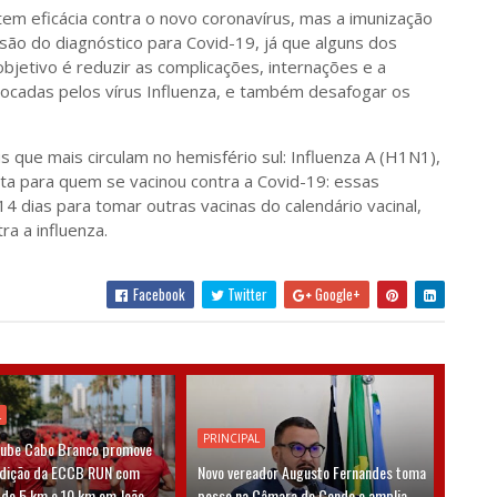
tem eficácia contra o novo coronavírus, mas a imunização
usão do diagnóstico para Covid-19, já que alguns dos
bjetivo é reduzir as complicações, internações e a
ocadas pelos vírus Influenza, e também desafogar os
us que mais circulam no hemisfério sul: Influenza A (H1N1),
rta para quem se vacinou contra a Covid-19: essas
4 dias para tomar outras vacinas do calendário vacinal,
ra a influenza.
Facebook
Twitter
Google+
L
PRINCIPAL
lube Cabo Branco promove
edição da ECCB RUN com
Novo vereador Augusto Fernandes toma
 de 5 km e 10 km em João
posse na Câmara de Conde e amplia