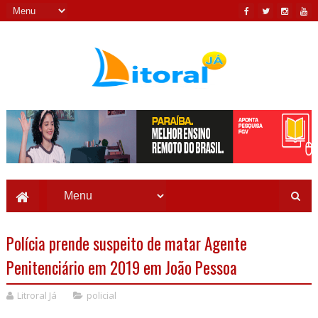
Polícia prende suspeito de matar Agente
Penitenciário em 2019 em João Pessoa
Litroral Já
policial