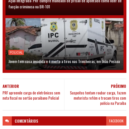
Ação Integrada: PRF cumpre mandado de prisão de apontado como líder de
facção criminosa na BR-101
POLICIAL
Jovem tem casa invadida e é morto a tiros nas Trincheiras, em João Pessoa
ANTERIOR
PRÓXIMO
PRF apreende carga de eletrônicos sem
Suspeitos tentam roubar carga, fazem
nota fiscal no sertão paraibano Policial
motorista refém e trocam tiros com
polícia na Paraíba
COMENTÁRIOS
FACEBOOK