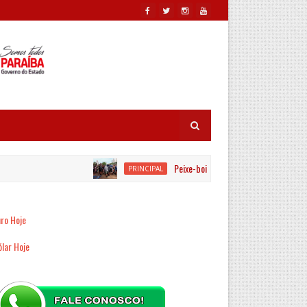
Peixe-boi é resgatado por equipes ambien
PRINCIPAL
ro Hoje
lar Hoje