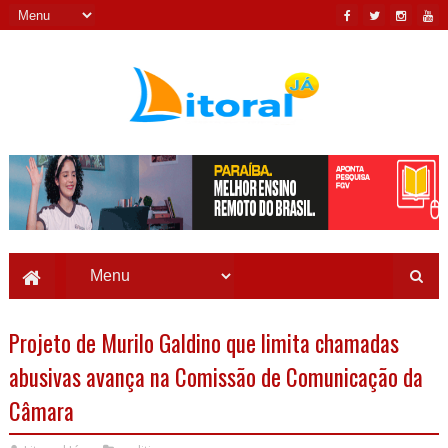
Projeto de Murilo Galdino que limita chamadas
abusivas avança na Comissão de Comunicação da
Câmara