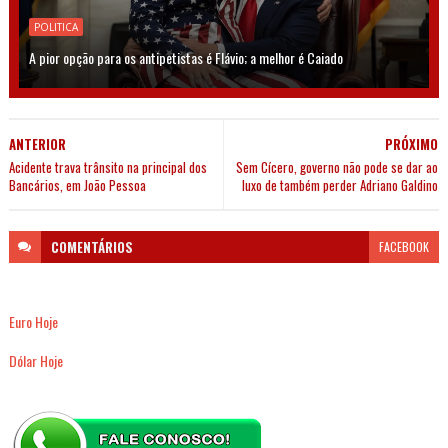
POLITICA
A pior opção para os antipetistas é Flávio; a melhor é Caiado
ANTERIOR
PRÓXIMO
Acidente trava trânsito na principal dos
Sem Cícero, governo não pode se dar ao
Bancários, em João Pessoa
luxo de também perder Adriano Galdino
COMENTÁRIOS
FACEBOOK
Euro Hoje
Dólar Hoje