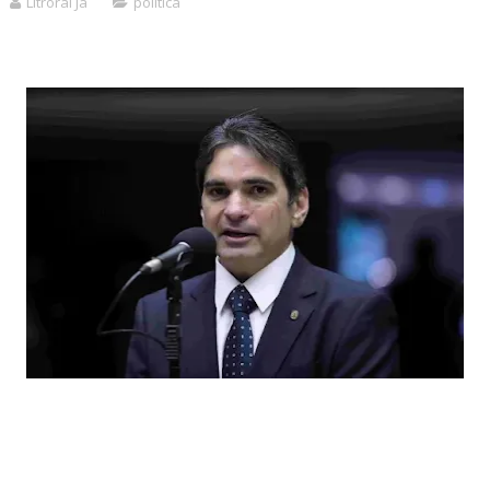
Litroral Já
politica