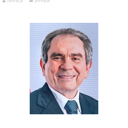
Litroral Já
principal