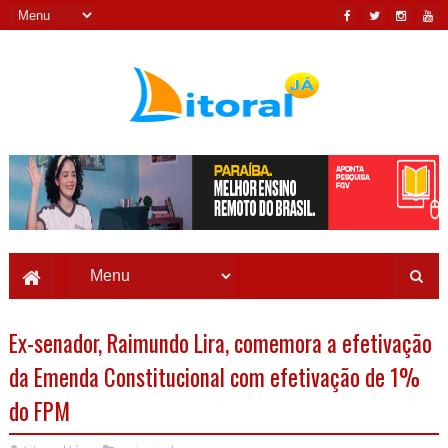
Ex-senador, Raimundo Lira, comemora a efetivação
da Emenda Constitucional com efetivação de 1%
do FPM