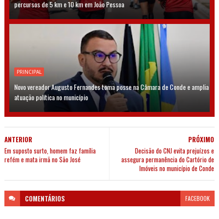
percursos de 5 km e 10 km em João Pessoa
PRINCIPAL
Novo vereador Augusto Fernandes toma posse na Câmara de Conde e amplia
atuação política no município
ANTERIOR
PRÓXIMO
Em suposto surto, homem faz família
Decisão do CNJ evita prejuízos e
refém e mata irmã no São José
assegura permanência do Cartório de
Imóveis no município de Conde
COMENTÁRIOS
FACEBOOK