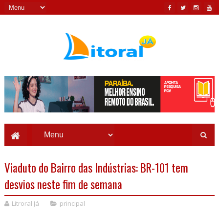
Viaduto do Bairro das Indústrias: BR-101 tem
desvios neste fim de semana
Litroral Já
principal