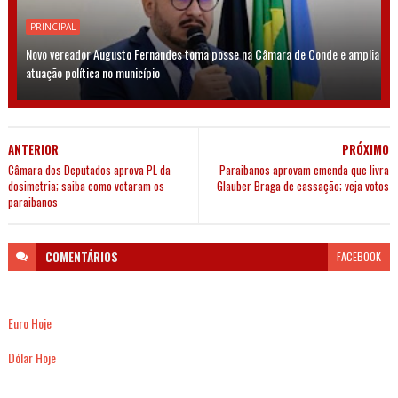
PRINCIPAL
Novo vereador Augusto Fernandes toma posse na Câmara de Conde e amplia
atuação política no município
ANTERIOR
PRÓXIMO
Câmara dos Deputados aprova PL da
Paraibanos aprovam emenda que livra
dosimetria; saiba como votaram os
Glauber Braga de cassação; veja votos
paraibanos
COMENTÁRIOS
FACEBOOK
Euro Hoje
Dólar Hoje