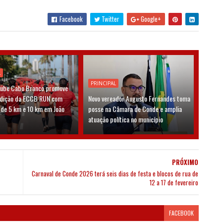
Facebook
Twitter
Google+
L
PRINCIPAL
lube Cabo Branco promove
edição da ECCB RUN com
Novo vereador Augusto Fernandes toma
 de 5 km e 10 km em João
posse na Câmara de Conde e amplia
atuação política no município
PRÓXIMO
Carnaval de Conde 2026 terá seis dias de festa e blocos de rua de
12 a 17 de fevereiro
FACEBOOK