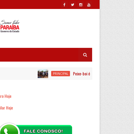
Peixe-boi é resgatado por equipes ambientai
PRINCIPAL
ro Hoje
lar Hoje