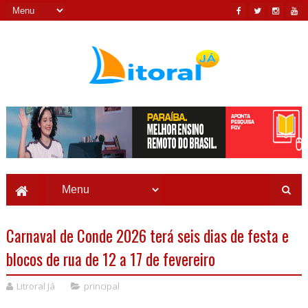
Carnaval de Conde 2026 terá seis dias de festa e
blocos de rua de 12 a 17 de fevereiro
Litroral Já
principal