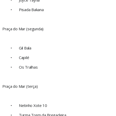
•
Joyce Tayná
•
Pisada Bakana
Praça do Mar (segunda)
•
Gil Bala
•
Capilé
•
Os Tralhas
Praça do Mar (terça)
•
Netinho Xote 10
•
Turma Trem da Bregadeira