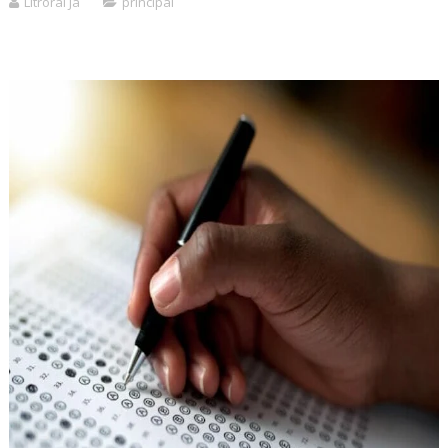
Litroral Já
principal