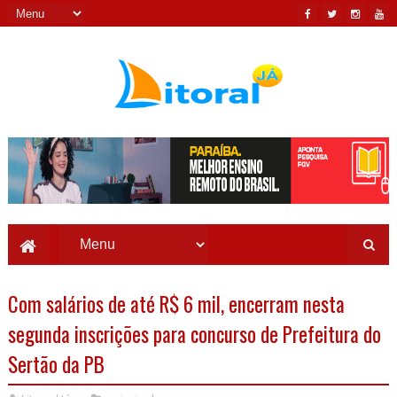
Com salários de até R$ 6 mil, encerram nesta
segunda inscrições para concurso de Prefeitura do
Sertão da PB