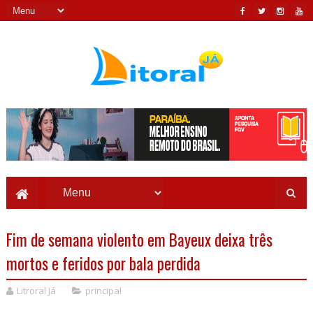
Fim de semana violento em Bayeux deixa três
mortos e feridos por bala perdida
Litroral Já
principal