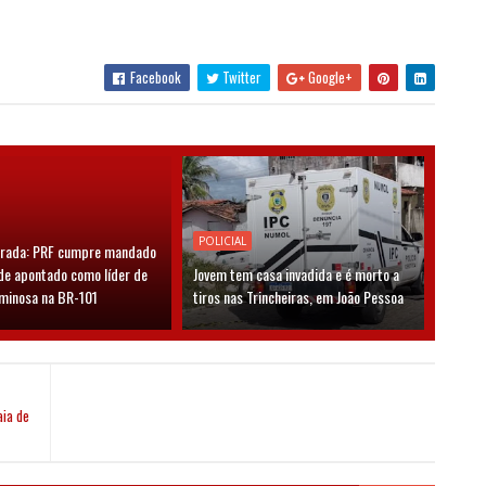
Facebook
Twitter
Google+
POLICIAL
grada: PRF cumpre mandado
de apontado como líder de
Jovem tem casa invadida e é morto a
iminosa na BR-101
tiros nas Trincheiras, em João Pessoa
ia de