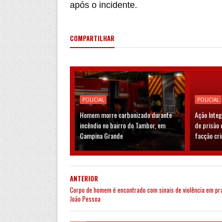
após o incidente.
COMPARTILHAR
POLICIAL
POLICIAL
Homem morre carbonizado durante
Ação Inte
incêndio no bairro do Tambor, em
de prisão 
Campina Grande
facção cr
ANTERIOR
Corpo de homem é encontrado com sinais de violência em pra
João Pessoa