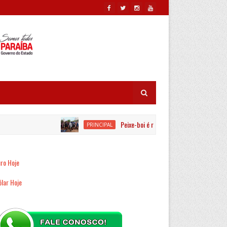
Peixe-boi é resgatado por equipes ambienta
PRINCIPAL
ro Hoje
lar Hoje